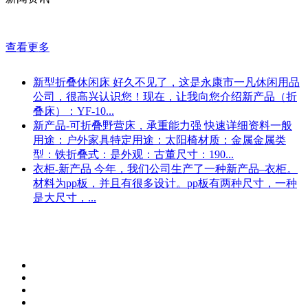
查看更多
新型折叠休闲床
好久不见了，这是永康市一凡休闲用品
公司，很高兴认识您！现在，让我向您介绍新产品（折
叠床）：YF-10...
新产品-可折叠野营床，承重能力强
快速详细资料一般
用途：户外家具特定用途：太阳椅材质：金属金属类
型：铁折叠式：是外观：古董尺寸：190...
衣柜-新产品
今年，我们公司生产了一种新产品–衣柜。
材料为pp板，并且有很多设计。pp板有两种尺寸，一种
是大尺寸，...