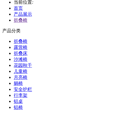
当前位置
:
首页
产品展示
折叠椅
产品分类
折叠椅
露营椅
折叠床
沙滩椅
花园秋千
儿童椅
月亮椅
躺椅
安全护栏
行李架
铝桌
铝椅