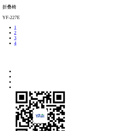
折叠椅
YF-227E
1
2
3
4